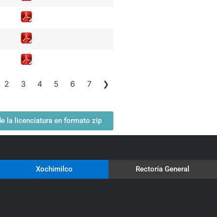
2
3
4
5
6
7
❯
 la licenciatura en formato zip
Xochimilco
Rectoría General