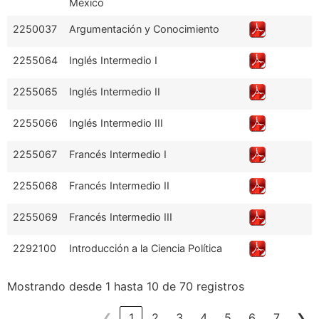
México
2250037
Argumentación y Conocimiento
2255064
Inglés Intermedio I
2255065
Inglés Intermedio II
2255066
Inglés Intermedio III
2255067
Francés Intermedio I
2255068
Francés Intermedio II
2255069
Francés Intermedio III
2292100
Introducción a la Ciencia Política
Mostrando desde 1 hasta 10 de 70 registros
❮
1
2
3
4
5
6
7
❯