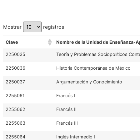
Mostrar
registros
Clave
Nombre de la Unidad de Enseñanza-A
2250035
Teoría y Problemas Sociopolíticos Co
2250036
Historia Contemporánea de México
2250037
Argumentación y Conocimiento
2255061
Francés I
2255062
Francés II
2255063
Francés III
2255064
Inglés Intermedio I