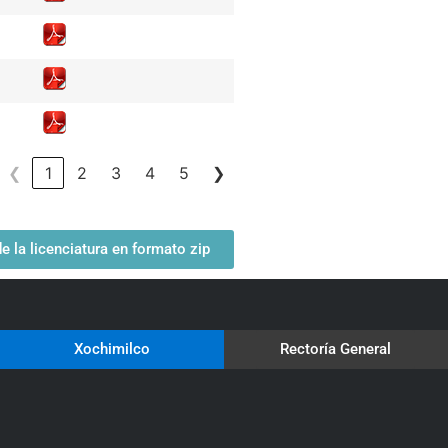
❮
1
2
3
4
5
❯
 la licenciatura en formato zip
Xochimilco
Rectoría General