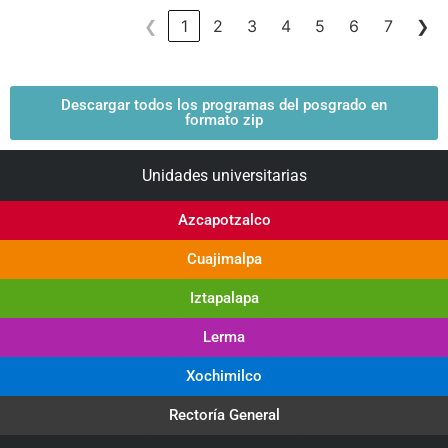
❮
1
2
3
4
5
6
7
❯
Descargar todos los programas del posgrado en
formato zip
Unidades universitarias
Azcapotzalco
Cuajimalpa
Iztapalapa
Lerma
Xochimilco
Rectoría General