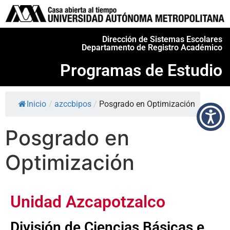
Dirección de Sistemas Escolares
Departamento de Registro Académico
Programas de Estudio
Inicio
/
azccbipos
/
Posgrado en Optimización
Posgrado en
Optimización
Unidad Azcapotzalco
División de Ciencias Básicas e