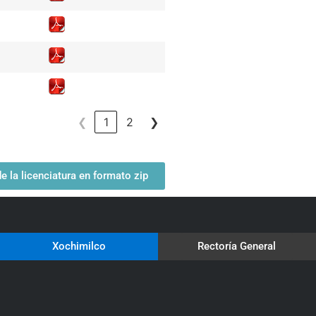
❮
1
2
❯
 la licenciatura en formato zip
Xochimilco
Rectoría General